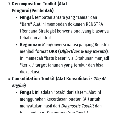
Decomposition Toolkit (Alat
Pengurai/Pembedah)
Fungsi:
Jembatan antara yang "Lama" dan
"Baru". Alat ini membedah dokumen RENSTRA
(Rencana Strategis) konvensional yang biasanya
tebal dan abstrak.
Kegunaan:
Mengonversi narasi panjang Renstra
menjadi format
OKR (
Objectives & Key Results
)
.
Ini memecah "batu besar" visi 5 tahunan menjadi
"kerikil" target tahunan yang terukur dan bisa
dieksekusi.
Consolidation Toolkit (Alat Konsolidasi -
The AI
Engine
)
Fungsi:
Ini adalah "otak" dari sistem. Alat ini
menggunakan kecerdasan buatan (AI) untuk
menyatukan hasil dari
Diagnostic Toolkit
dan
hasil bedahan
Decomposition Toolkit
.