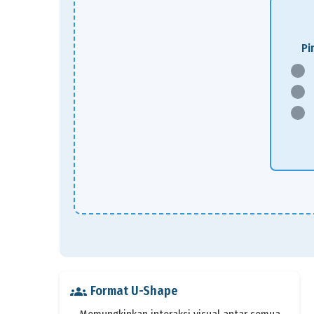
Pi
groups
Format U-Shape