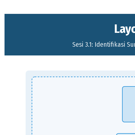
Lay
Sesi 3.1: Identifikasi S