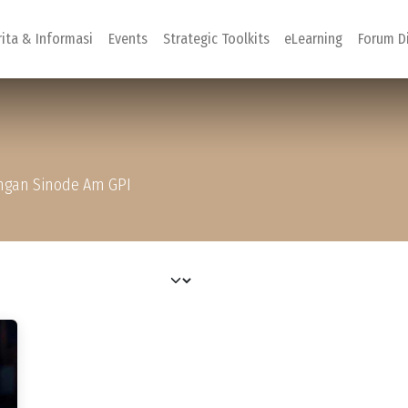
rita & Informasi
Events
Strategic Toolkits
eLearning
Forum D
kungan Sinode Am GPI