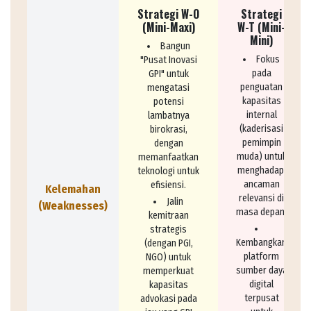
Strategi W-O
Strategi
(Mini-Maxi)
W-T (Mini-
Mini)
Bangun
Fokus
"Pusat Inovasi
pada
GPI" untuk
penguatan
mengatasi
kapasitas
potensi
internal
lambatnya
(kaderisasi
birokrasi,
pemimpin
dengan
muda) untuk
memanfaatkan
menghadapi
teknologi untuk
ancaman
efisiensi.
Kelemahan
relevansi di
Jalin
(Weaknesses)
masa depan.
kemitraan
strategis
Kembangkan
(dengan PGI,
platform
NGO) untuk
sumber daya
memperkuat
digital
kapasitas
terpusat
advokasi pada