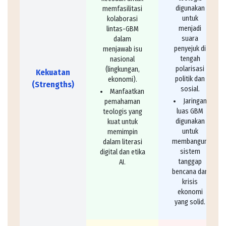
digunakan
memfasilitasi
untuk
kolaborasi
menjadi
lintas-GBM
suara
dalam
penyejuk di
menjawab isu
tengah
nasional
polarisasi
(lingkungan,
Kekuatan
politik dan
ekonomi).
(Strengths)
sosial.
Manfaatkan
Jaringan
pemahaman
luas GBM
teologis yang
digunakan
kuat untuk
untuk
memimpin
membangun
dalam literasi
sistem
digital dan etika
tanggap
AI.
bencana dan
krisis
ekonomi
yang solid.