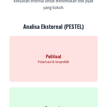
kekuatan internal untuk menemukan titik pijak
yang kokoh.
Analisa Eksternal (PESTEL)
Tantangan: Polarisasi pasca-pemilu, sentimen keagamaan akibat
Political
konflik global, kebijakan ultra-populis. Peluang: GPI menjadi suara
Polarisasi & Geopolitik
penyejuk dan promotor teologi kewargaan.
Tantangan: Pelemahan Rupiah, PHK massal, pengangguran pemuda