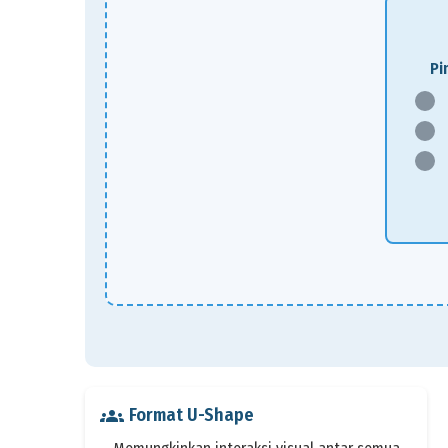
Pi
groups
Format U-Shape