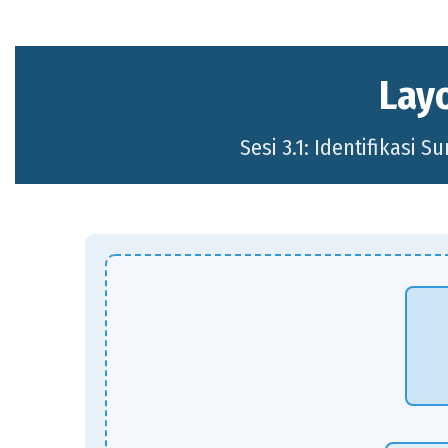
Lay
Sesi 3.1: Identifikasi S