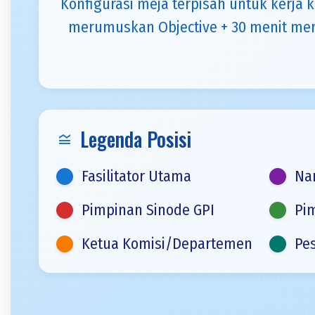
Konfigurasi meja terpisah untuk kerja 
merumuskan Objective + 30 menit me
Legenda Posisi
legend_toggle
Fasilitator Utama
Na
Pimpinan Sinode GPI
Pi
Ketua Komisi/Departemen
Pe