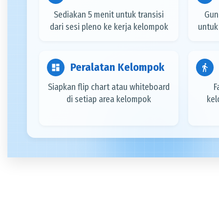
Sediakan 5 menit untuk transisi
Guna
dari sesi pleno ke kerja kelompok
untuk
Peralatan Kelompok
dashboard
directions_walk
Siapkan flip chart atau whiteboard
F
di setiap area kelompok
ke