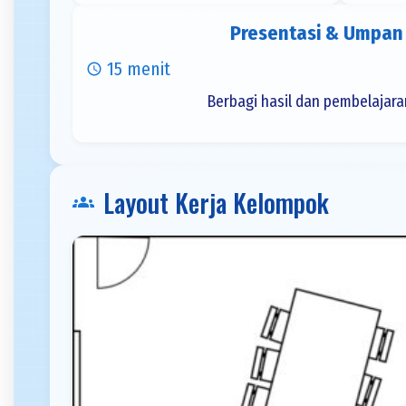
Presentasi & Umpan 
15 menit
schedule
Berbagi hasil dan pembelajar
Layout Kerja Kelompok
groups