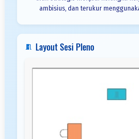
ambisius, dan terukur menggunak
Layout Sesi Pleno
meeting_room