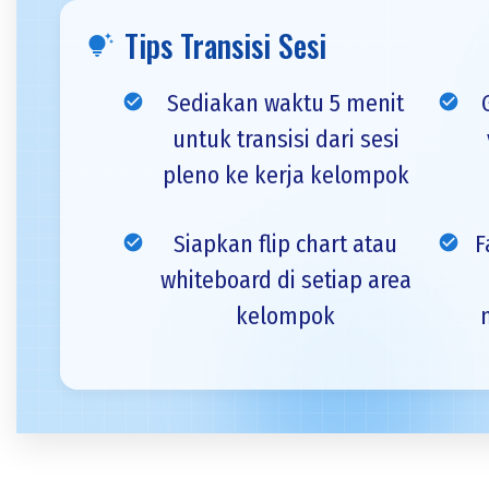
Tips Transisi Sesi
tips_and_updates
Sediakan waktu 5 menit
check_circle
check_circle
untuk transisi dari sesi
pleno ke kerja kelompok
Siapkan flip chart atau
F
check_circle
check_circle
whiteboard di setiap area
kelompok