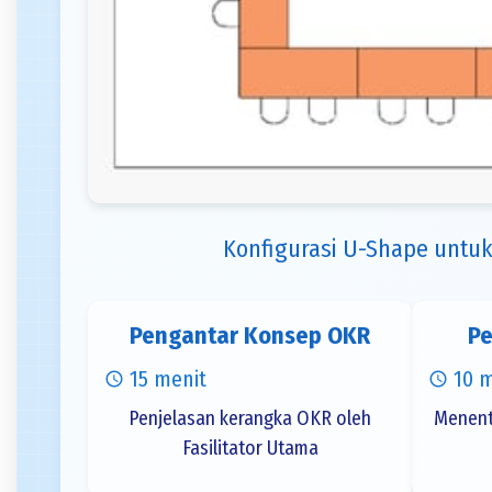
Konfigurasi U-Shape untuk
Pengantar Konsep OKR
Pe
15 menit
10 
schedule
schedule
Penjelasan kerangka OKR oleh
Menentu
Fasilitator Utama