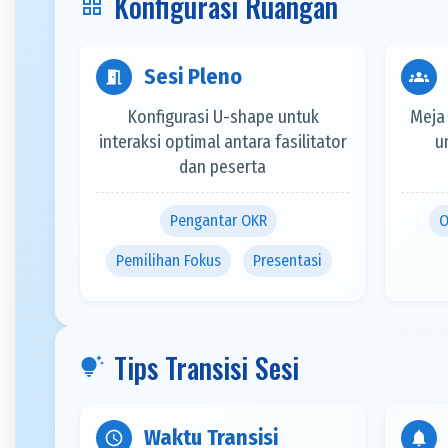
Konfigurasi Ruangan
grid_view
Sesi Pleno
meeting_room
groups
Konfigurasi U-shape untuk
Meja
interaksi optimal antara fasilitator
u
dan peserta
Pengantar OKR
O
Pemilihan Fokus
Presentasi
Tips Transisi Sesi
tips_and_updates
Waktu Transisi
schedule
notifications