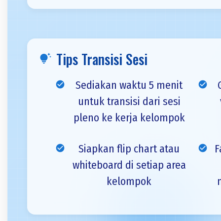
Tips Transisi Sesi
tips_and_updates
Sediakan waktu 5 menit
check_circle
check_circle
untuk transisi dari sesi
pleno ke kerja kelompok
Siapkan flip chart atau
F
check_circle
check_circle
whiteboard di setiap area
kelompok