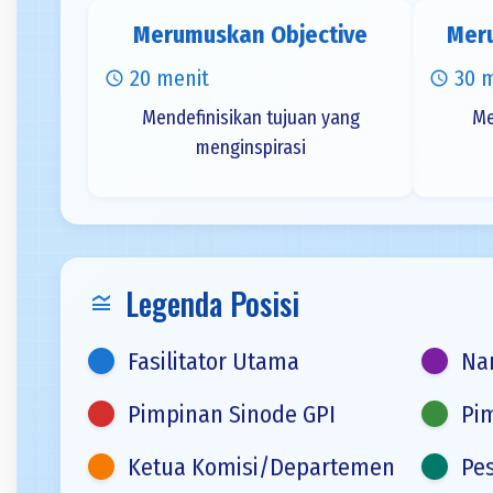
Merumuskan Objective
Mer
20 menit
30 
schedule
schedule
Mendefinisikan tujuan yang
Me
menginspirasi
Legenda Posisi
legend_toggle
Fasilitator Utama
Na
Pimpinan Sinode GPI
Pi
Ketua Komisi/Departemen
Pe