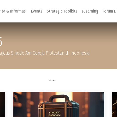
rita & Informasi
Events
Strategic Toolkits
eLearning
Forum D
5
elis Sinode Am Gereja Protestan di Indonesia