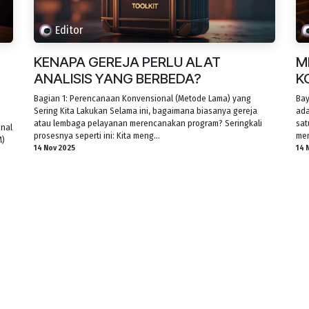
Editor
KENAPA GEREJA PERLU ALAT
M
ANALISIS YANG BERBEDA?
K
Bagian 1: Perencanaan Konvensional (Metode Lama) yang
Bay
Sering Kita Lakukan Selama ini, bagaimana biasanya gereja
ada
atau lembaga pelayanan merencanakan program? Seringkali
sat
onal
prosesnya seperti ini: Kita meng...
men
M)
14 Nov 2025
14 